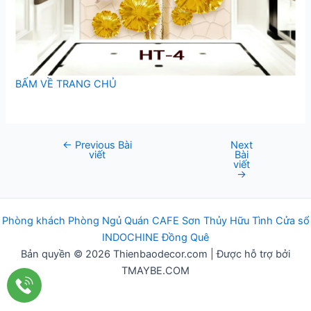
BẤM VỀ TRANG CHỦ
←
Previous Bài
Next
Post
viết
Bài
navigation
viết
→
Phòng khách
Phòng Ngủ
Q
uán
CAFE
Sơn Thủy Hữu Tình
Cửa sổ
INDOCHINE
Đồng Quê
Bản quyền © 2026 Thienbaodecor.com | Được hỗ trợ bởi
TMAYBE.COM