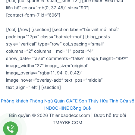
[/col] [col span=”6″ span__sm=”12″] [title text=”Biểu mẫu
liên hệ” color=”rgb(0, 37, 45)” size=”90″]
[contact-form-7 id=”606″]
[/col] [/row] [/section] [section label=”bài viết mới nhất”
padding=”17px” class=”bai-viet-moi”] [blog_posts
style=”vertical” type=”row” col_spacing=”small”
columns=”2″ columns__md=”1″ posts=”4″
show_date=”false” comments=”false” image_height=”89%”
image_width=”27″ image_size=”original”
image_overlay=”rgba(11, 94, 0, 0.42)”
image_hover=”overlay-add” text_pos=”middle”
text_align=”left”] [/section]
Phòng khách
Phòng Ngủ
Q
uán
CAFE
Sơn Thủy Hữu Tình
Cửa sổ
INDOCHINE
Đồng Quê
Bản quyền © 2026 Thienbaodecor.com | Được hỗ trợ bởi
TMAYBE.COM