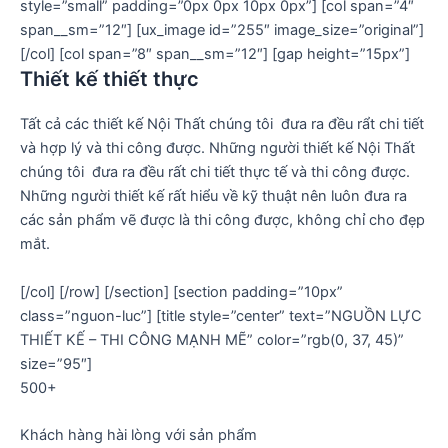
style=”small” padding=”0px 0px 10px 0px”] [col span=”4″
span__sm=”12″] [ux_image id=”255″ image_size=”original”]
[/col] [col span=”8″ span__sm=”12″] [gap height=”15px”]
Thiết kế thiết thực
Tất cả các thiết kế Nội Thất chúng tôi đưa ra đều rẩt chi tiết
và hợp lý và thi công được. Những người thiết kế Nội Thất
chúng tôi đưa ra đều rất chi tiết thực tế và thi công được.
Những người thiết kế rất hiểu về kỹ thuật nên luôn đưa ra
các sản phẩm vẽ được là thi công được, không chỉ cho đẹp
mắt.
[/col] [/row] [/section] [section padding=”10px”
class=”nguon-luc”] [title style=”center” text=”NGUỒN LỰC
THIẾT KẾ – THI CÔNG MẠNH MẼ” color=”rgb(0, 37, 45)”
size=”95″]
500+
Khách hàng hài lòng với sản phẩm