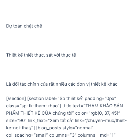
Dự toán chặt chẽ
Thiết kế thiết thực, sát với thực tế
Là đối tác chính của rất nhiều các đơn vị thiết kế khác
[/section] [section label=”Sp thiết kế” padding=”0px”
class=”sp-tk-tham-khao”] [title text=”THAM KHẢO SẢN
PHẨM THIẾT KẾ CỦA chúng tôi” color=”rgb(0, 37, 45)”
size=”90″ link_text=”Xem tất cả” link=”/chuyen-muc/thiet-
ke-noi-that/”] [blog_posts style=”normal”
col_spacing=”small” columns=”3″ columns__md=”1″