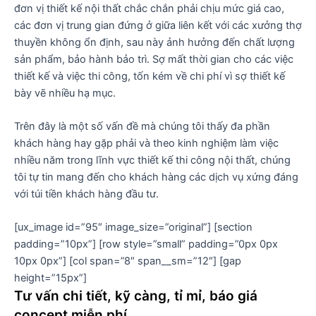
đơn vị thiết kế nội thất chắc chắn phải chịu mức giá cao,
các đơn vị trung gian đứng ở giữa liên kết với các xưởng thợ
thuyền không ổn định, sau này ảnh hưởng đến chất lượng
sản phẩm, bảo hành bảo trì. Sợ mất thời gian cho các việc
thiết kế và việc thi công, tốn kém về chi phí vì sợ thiết kế
bày vẽ nhiều hạ mục.
Trên đây là một số vấn đề mà chúng tôi thấy đa phần
khách hàng hay gặp phải và theo kinh nghiệm làm việc
nhiều năm trong lĩnh vực thiết kế thi công nội thất, chúng
tôi tự tin mang đến cho khách hàng các dịch vụ xứng đáng
với túi tiền khách hàng đầu tư.
[ux_image id=”95″ image_size=”original”] [section
padding=”10px”] [row style=”small” padding=”0px 0px
10px 0px”] [col span=”8″ span__sm=”12″] [gap
height=”15px”]
Tư vấn chi tiết, kỹ càng, tỉ mỉ, báo giá
concept miễn phí