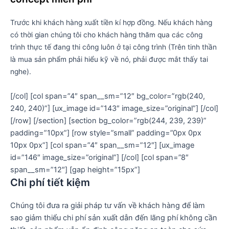
Trước khi khách hàng xuất tiền kí hợp đồng. Nếu khách hàng
có thời gian chúng tôi cho khách hàng thăm qua các công
trình thực tế đang thi công luôn ở tại công trình (Trên tinh thần
là mua sản phẩm phải hiểu kỹ về nó, phải được mắt thấy tai
nghe).
[/col] [col span=”4″ span__sm=”12″ bg_color=”rgb(240,
240, 240)”] [ux_image id=”143″ image_size=”original”] [/col]
[/row] [/section] [section bg_color=”rgb(244, 239, 239)”
padding=”10px”] [row style=”small” padding=”0px 0px
10px 0px”] [col span=”4″ span__sm=”12″] [ux_image
id=”146″ image_size=”original”] [/col] [col span=”8″
span__sm=”12″] [gap height=”15px”]
Chi phí tiết kiệm
Chúng tôi đưa ra giải pháp tư vấn về khách hàng để làm
sao giảm thiểu chi phí sản xuất dẫn đến lãng phí không cần