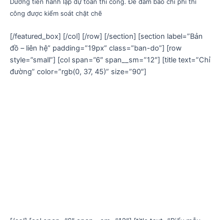
Dương tiến hành lập dự toán thi công. Để đảm bảo chi phí thi
công được kiểm soát chặt chẽ
[/featured_box] [/col] [/row] [/section] [section label=”Bản
đồ – liên hệ” padding=”19px” class=”ban-do”] [row
style=”small”] [col span=”6″ span__sm=”12″] [title text=”Chỉ
đường” color=”rgb(0, 37, 45)” size=”90″]