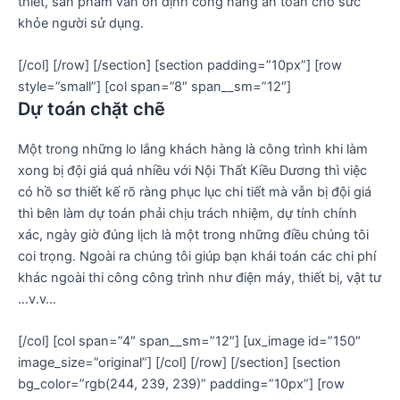
thiết, sản phẩm vẫn ổn định công năng an toàn cho sức
khỏe người sử dụng.
[/col] [/row] [/section] [section padding=”10px”] [row
style=”small”] [col span=”8″ span__sm=”12″]
Dự toán chặt chẽ
Một trong những lo lắng khách hàng là công trình khi làm
xong bị đội giá quá nhiều với Nội Thất Kiều Dương thì việc
có hồ sơ thiết kế rõ ràng phục lục chi tiết mà vẫn bị đội giá
thì bên làm dự toán phải chịu trách nhiệm, dự tính chính
xác, ngày giờ đúng lịch là một trong những điều chúng tôi
coi trọng. Ngoài ra chúng tôi giúp bạn khái toán các chi phí
khác ngoài thi công công trình như điện máy, thiết bị, vật tư
…v.v…
[/col] [col span=”4″ span__sm=”12″] [ux_image id=”150″
image_size=”original”] [/col] [/row] [/section] [section
bg_color=”rgb(244, 239, 239)” padding=”10px”] [row