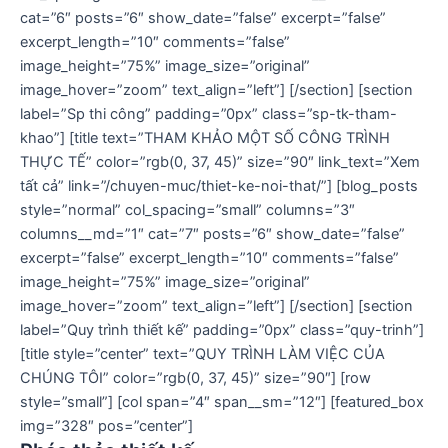
cat=”6″ posts=”6″ show_date=”false” excerpt=”false”
excerpt_length=”10″ comments=”false”
image_height=”75%” image_size=”original”
image_hover=”zoom” text_align=”left”] [/section] [section
label=”Sp thi công” padding=”0px” class=”sp-tk-tham-
khao”] [title text=”THAM KHẢO MỘT SỐ CÔNG TRÌNH
THỰC TẾ” color=”rgb(0, 37, 45)” size=”90″ link_text=”Xem
tất cả” link=”/chuyen-muc/thiet-ke-noi-that/”] [blog_posts
style=”normal” col_spacing=”small” columns=”3″
columns__md=”1″ cat=”7″ posts=”6″ show_date=”false”
excerpt=”false” excerpt_length=”10″ comments=”false”
image_height=”75%” image_size=”original”
image_hover=”zoom” text_align=”left”] [/section] [section
label=”Quy trình thiết kế” padding=”0px” class=”quy-trinh”]
[title style=”center” text=”QUY TRÌNH LÀM VIỆC CỦA
CHÚNG TÔI” color=”rgb(0, 37, 45)” size=”90″] [row
style=”small”] [col span=”4″ span__sm=”12″] [featured_box
img=”328″ pos=”center”]