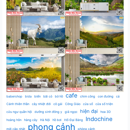
cafe
babershop
bida
biển
bãi cỏ
bờ hồ
chim công
con đường
cá
Cánh thiên thần
cây nhiệt đới
cô gái
Công Giáo
cửa sổ
cửa sổ triện
hiện đại
cửu ngư quần hội
dưỡng sinh đông y
giả ngọc
hoa 3D
Indochine
hoàng hôn
hàng cây
Hà Nội
hồ bơi
Hổ-Đại Bàng
phong cảnh
mới cập nhật
phòng cảnh