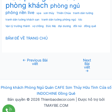
phòng khách
phòng ngủ
phông nền live
spa
sơn thủy
Thiên Chúa
tranh dán tường
tranh dán tường khách sạn
tranh dán tường phòng ngủ
tóc
Vạn lý trường thành
vợ chồng
Đức Mẹ
đại dương
đồi núi
đồng quê
BẤM ĐỂ VỀ TRANG CHỦ
←
Previous Bài
Next
Post
viết
Bài
navigation
viết
→
Phòng khách
Phòng Ngủ
Q
uán
CAFE
Sơn Thủy Hữu Tình
Cửa sổ
INDOCHINE
Đồng Quê
Bản quyền © 2026 Thienbaodecor.com | Được hỗ trợ bởi
TMAYBE.COM