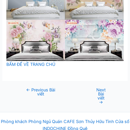
BẤM ĐỂ VỀ TRANG CHỦ
←
Previous Bài
Next
Post
viết
Bài
navigation
viết
→
Phòng khách
Phòng Ngủ
Q
uán
CAFE
Sơn Thủy Hữu Tình
Cửa sổ
INDOCHINE
Đồng Quê