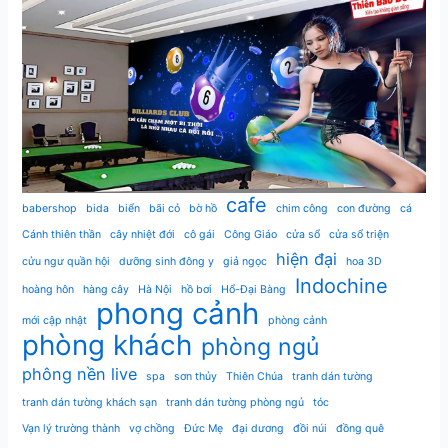
cafe
babershop
bida
biển
bãi cỏ
bờ hồ
chim công
con đường
cá
Cánh thiên thần
cây nhiệt đới
cô gái
Công Giáo
cửa sổ
cửa sổ triện
hiện đại
cửu ngư quần hội
dưỡng sinh đông y
giả ngọc
hoa 3D
Indochine
hoàng hôn
hàng cây
Hà Nội
hồ bơi
Hổ-Đại Bàng
phong cảnh
mới cập nhật
phòng cảnh
phòng khách
phòng ngủ
phông nền live
spa
sơn thủy
Thiên Chúa
tranh dán tường
tranh dán tường khách sạn
tranh dán tường phòng ngủ
tóc
Vạn lý trường thành
vợ chồng
Đức Mẹ
đại dương
đồi núi
đồng quê