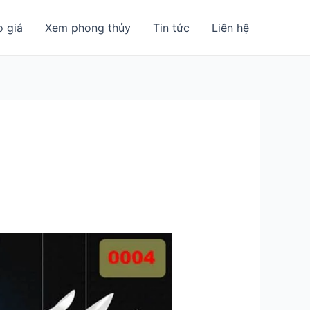
o giá
Xem phong thủy
Tin tức
Liên hệ