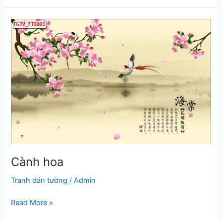
lý
trường
thành
đẹp
nhất
2026
Cành hoa
Tranh dán tường
/
Admin
Cành
Read More »
hoa