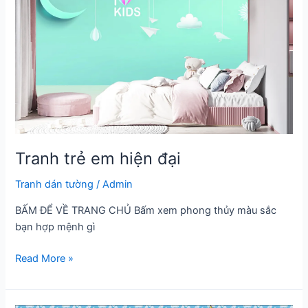
Tranh trẻ em hiện đại
Tranh dán tường
/
Admin
BẤM ĐỂ VỀ TRANG CHỦ Bấm xem phong thủy màu sắc
bạn hợp mệnh gì
Tranh
Read More »
trẻ
em
hiện