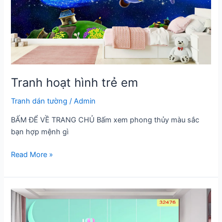
Tranh hoạt hình trẻ em
Tranh dán tường
/
Admin
BẤM ĐỂ VỀ TRANG CHỦ Bấm xem phong thủy màu sắc
bạn hợp mệnh gì
Tranh
Read More »
hoạt
hình
trẻ
em