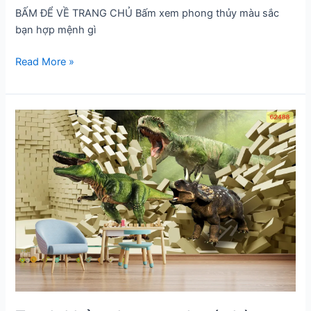
BẤM ĐỂ VỀ TRANG CHỦ Bấm xem phong thủy màu sắc
bạn hợp mệnh gì
Tranh
Read More »
siêu
anh
hùng
dành
cho
bé