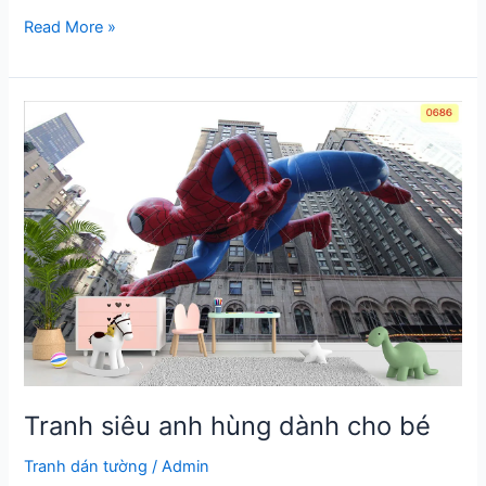
Tranh
Read More »
trẻ
em
tổng
hợp
Tranh siêu anh hùng dành cho bé
Tranh dán tường
/
Admin