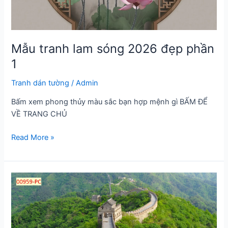
Mẫu tranh lam sóng 2026 đẹp phần
1
Tranh dán tường
/
Admin
Bấm xem phong thủy màu sắc bạn hợp mệnh gì BẤM ĐỂ
VỀ TRANG CHỦ
Mẫu
Read More »
tranh
lam
sóng
2026
đẹp
phần
1