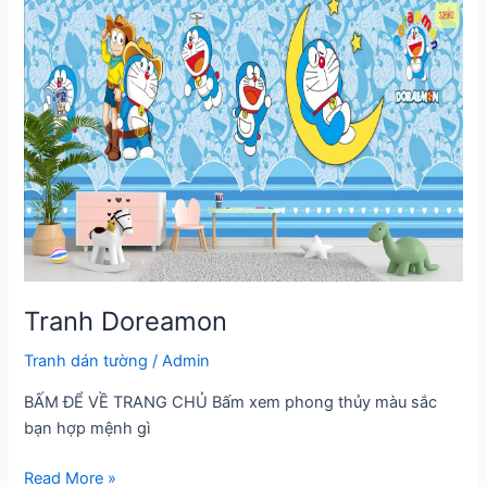
đại
Tranh Doreamon
Tranh dán tường
/
Admin
BẤM ĐỂ VỀ TRANG CHỦ Bấm xem phong thủy màu sắc
bạn hợp mệnh gì
Tranh
Read More »