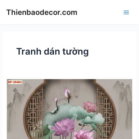
Skip
Thienbaodecor.com
to
Main
content
Men
Tranh dán tường