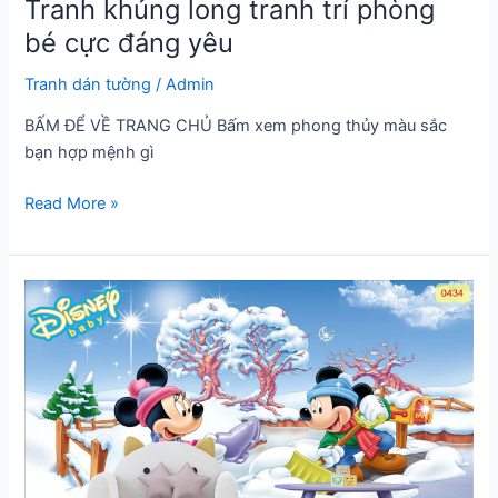
Tranh khủng long tranh trí phòng
bé cực đáng yêu
Tranh dán tường
/
Admin
BẤM ĐỂ VỀ TRANG CHỦ Bấm xem phong thủy màu sắc
bạn hợp mệnh gì
Tranh
Read More »
khủng
long
tranh
trí
phòng
bé
cực
đáng
yêu