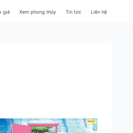
o giá
Xem phong thủy
Tin tức
Liên hệ