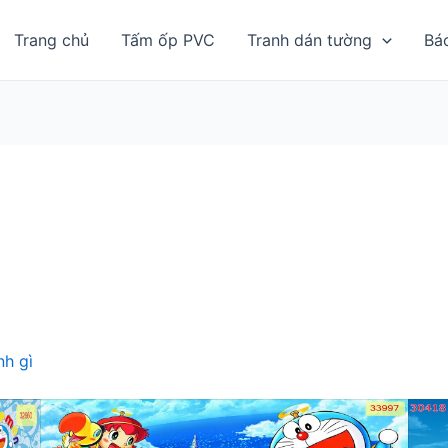
Trang chủ
Tấm ốp PVC
Tranh dán tường
Bá
h gì