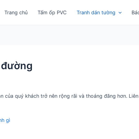
Trang chủ
Tấm ốp PVC
Tranh dán tường
Bá
n đường
n của quý khách trở nên rộng rãi và thoáng đãng hơn. Li
h gì