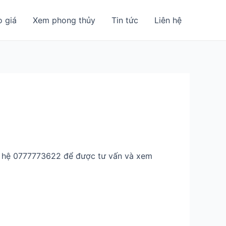
o giá
Xem phong thủy
Tin tức
Liên hệ
ên hệ 0777773622 để được tư vấn và xem