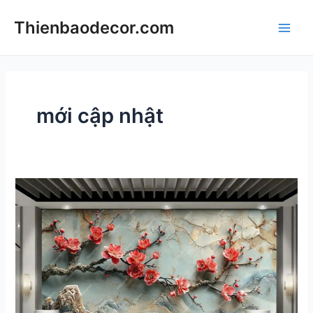
Skip
Thienbaodecor.com
to
Main
content
Men
mới cập nhật