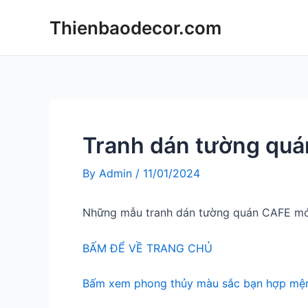
Skip
Thienbaodecor.com
to
content
Tranh dán tường qu
By
Admin
/
11/01/2024
Những mẫu tranh dán tường quán CAFE mớ
BẤM ĐỂ VỀ TRANG CHỦ
Bấm xem phong thủy màu sắc bạn hợp mện