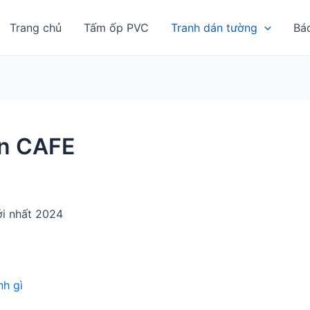
Trang chủ
Tấm ốp PVC
Tranh dán tường
Bá
án CAFE
i nhất 2024
h gì