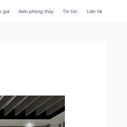
o giá
Xem phong thủy
Tin tức
Liên hệ