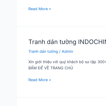
Tranh
Read More »
phòng
khách
mới
tháng
12
Tranh dán tường INDOCHI
năm
Tranh dán tường
/
Admin
2024
Xin giới thiệu với quý khách bộ sư tập 
BẤM ĐỂ VỀ TRANG CHỦ
Tranh
Read More »
dán
tường
INDOCHINE
mới