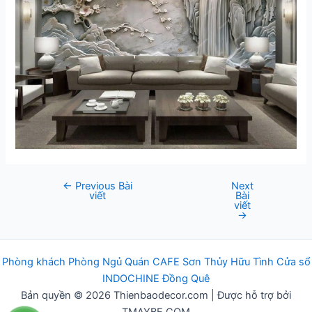
←
Previous Bài
Next
Post
viết
Bài
navigation
viết
→
Phòng khách
Phòng Ngủ
Q
uán
CAFE
Sơn Thủy Hữu Tình
Cửa sổ
INDOCHINE
Đồng Quê
Bản quyền © 2026 Thienbaodecor.com | Được hỗ trợ bởi