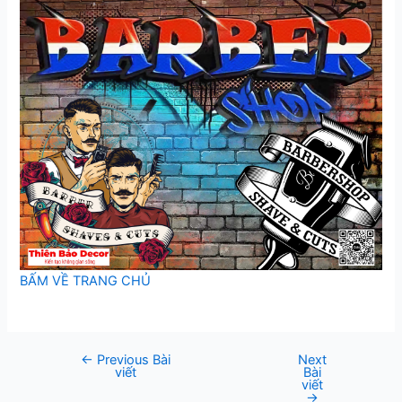
BẤM VỀ TRANG CHỦ
←
Previous Bài
Next
Post
viết
Bài
navigation
viết
→