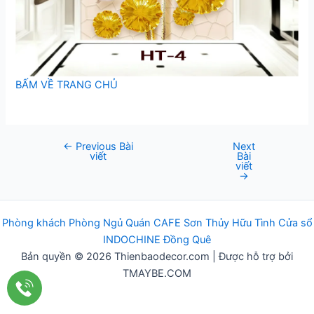
BẤM VỀ TRANG CHỦ
←
Previous Bài
Next
Post
viết
Bài
navigation
viết
→
Phòng khách
Phòng Ngủ
Q
uán
CAFE
Sơn Thủy Hữu Tình
Cửa sổ
INDOCHINE
Đồng Quê
Bản quyền © 2026 Thienbaodecor.com | Được hỗ trợ bởi
TMAYBE.COM