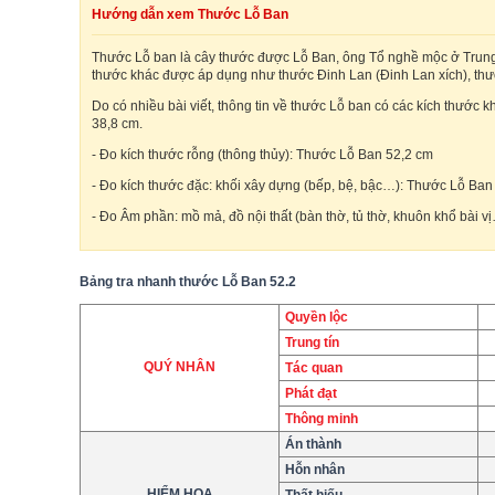
Hướng dẫn xem Thước Lỗ Ban
Thước Lỗ ban là cây thước được Lỗ Ban, ông Tổ nghề mộc ở Trung Q
thước khác được áp dụng như thước Đinh Lan (Đinh Lan xích), th
Do có nhiều bài viết, thông tin về thước Lỗ ban có các kích thước k
38,8 cm.
- Đo kích thước rỗng (thông thủy): Thước Lỗ Ban 52,2 cm
- Đo kích thước đặc: khối xây dựng (bếp, bệ, bậc…): Thước Lỗ Ban
- Đo Âm phần: mồ mả, đồ nội thất (bàn thờ, tủ thờ, khuôn khổ bài 
Bảng tra nhanh thước Lỗ Ban 52.2
Quyền lộc
Trung tín
QUÝ NHÂN
Tác quan
Phát đạt
Thông minh
Án thành
Hỗn nhân
HIỂM HỌA
Thất hiếu