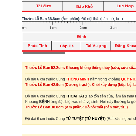
Thước Lỗ Ban 38.8cm (Âm phần):
Đồ nội thất (bàn thờ, tủ...)
Thước Lỗ Ban 52.2cm: Khoảng không thông thủy (cửa, cửa sổ...
Độ dài 6 cm thuộc Cung
THÔNG MINH
nằm trong khoảng
QUÝ NH
Thước Lỗ Ban 42.9cm (Dương trạch): Khối xây dựng (bếp, bệ, bậ
Độ dài 6 cm thuộc Cung
THOÁI TÀI
(Hao tốn tiền của, làm ăn thua
Khoảng
BỆNH
ứng đặc biệt vào nhà vệ sinh. Nơi này thường là góc
Thước Lỗ Ban 38.8cm (Âm phần): Đồ nội thất (bàn thờ, tủ...)
Độ dài 6 cm thuộc Cung
TỬ TUYỆT (TỬ HUYỆT)
(Rất xấu, người c