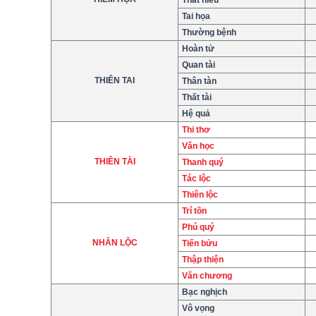
Tai họa
Thường bệnh
Hoàn tử
Quan tài
THIÊN TAI
Thân tàn
Thất tài
Hệ quả
Thi thơ
Văn học
THIÊN TÀI
Thanh quý
Tác lộc
Thiên lộc
Trí tồn
Phú quý
NHÂN LỘC
Tiến bửu
Thập thiện
Văn chương
Bạc nghịch
Vô vọng