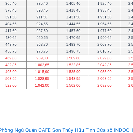
365,40
885,40
1.405,40
1.925,40
2.
378,45
898,45
1.418,45
1.938,45
2.
391,50
911,50
1.431,50
1.951,50
2.
404,55
924,55
1.444,55
1.964,55
2.
417,60
937,60
1.457,60
1.977,60
2.
430,65
950,65
1.470,65
1.990,65
2.
443,70
963,70
1.483,70
2.003,70
2.
456,75
976,75
1.496,75
2.016,75
2.
469,80
989,80
1.509,80
2.029,80
2.
482,85
1.002,85
1.522,85
2.042,85
2.
495,90
1.015,90
1.535,90
2.055,90
2.
508,95
1.028,95
1.548,95
2.068,95
2.
522,00
1.042,00
1.562,00
2.082,00
2.
Phòng Ngủ
Q
uán
CAFE
Sơn Thủy Hữu Tình
Cửa sổ
INDOCH