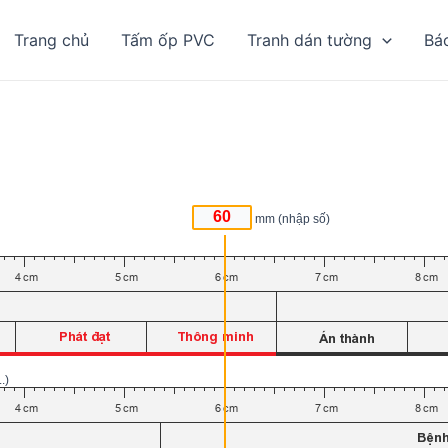
Trang chủ
Tấm ốp PVC
Tranh dán tường
Bá
mm (nhập số)
.)