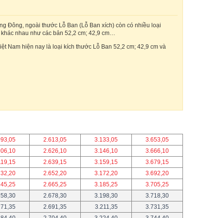
ng Đông, ngoài thước Lỗ Ban (Lỗ Ban xích) còn có nhiều loại
n khác nhau như các bản 52,2 cm; 42,9 cm…
 Việt Nam hiện nay là loại kích thước Lỗ Ban 52,2 cm; 42,9 cm và
093,05
2.613,05
3.133,05
3.653,05
106,10
2.626,10
3.146,10
3.666,10
119,15
2.639,15
3.159,15
3.679,15
132,20
2.652,20
3.172,20
3.692,20
145,25
2.665,25
3.185,25
3.705,25
158,30
2.678,30
3.198,30
3.718,30
171,35
2.691,35
3.211,35
3.731,35
184,40
2.704,40
3.224,40
3.744,40