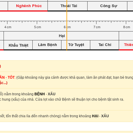
)
ÂN
-
TỐT
: (Gặp khoảng này gia cảnh được khả quan, làm ăn phát đạt, bạn bè trung
c...)
 lỗ) nằm trong khoảng
BỆNH
-
XẤU
 hung (xấu) của nhà. Cửa lọt vào chữ Bệnh sẽ thuận lợi cho bệnh tật sinh ra.
hết, tổn thất chia lìa đến nhanh chóng) nằm trong khoảng
HẠI
-
XẤU