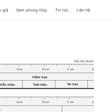
o giá
Xem phong thủy
Tin tức
Liên hệ
Hãy kéo thước