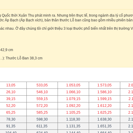
uốc thời Xuân Thu phát minh ra. Nhưng trên thực tế, trong ngành địa lý cổ phươ
ước Áp Bạch (Áp Bạch xích), bản thân thước Lỗ ban cũng bao gồm nhiều phiên bả
hác nhau. Ở đây chúng tôi chỉ giới thiệu 3 loại thước phổ biến nhất trên thị trường
 42,9 cm
vị…): Thước Lỗ Ban 38,3 cm
13,05
533,05
1.053,05
1.573,05
2.
26,10
546,10
1.066,10
1.586,10
2.
39,15
559,15
1.079,15
1.599,15
2.
52,20
572,20
1.092,20
1.612,20
2.
65,25
585,25
1.105,25
1.625,25
2.
78,30
598,30
1.118,30
1.638,30
2.
91,35
611,35
1.131,35
1.651,35
2.
104,40
624,40
1.144,40
1.664,40
2.