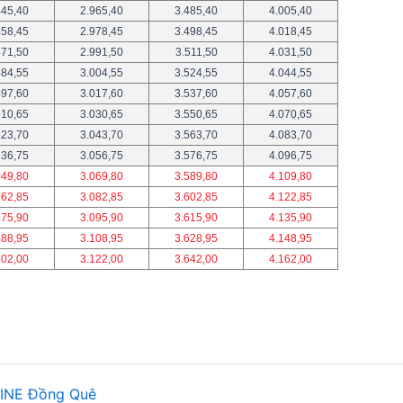
445,40
2.965,40
3.485,40
4.005,40
458,45
2.978,45
3.498,45
4.018,45
471,50
2.991,50
3.511,50
4.031,50
484,55
3.004,55
3.524,55
4.044,55
497,60
3.017,60
3.537,60
4.057,60
510,65
3.030,65
3.550,65
4.070,65
523,70
3.043,70
3.563,70
4.083,70
536,75
3.056,75
3.576,75
4.096,75
549,80
3.069,80
3.589,80
4.109,80
562,85
3.082,85
3.602,85
4.122,85
575,90
3.095,90
3.615,90
4.135,90
588,95
3.108,95
3.628,95
4.148,95
602,00
3.122,00
3.642,00
4.162,00
INE
Đồng Quê