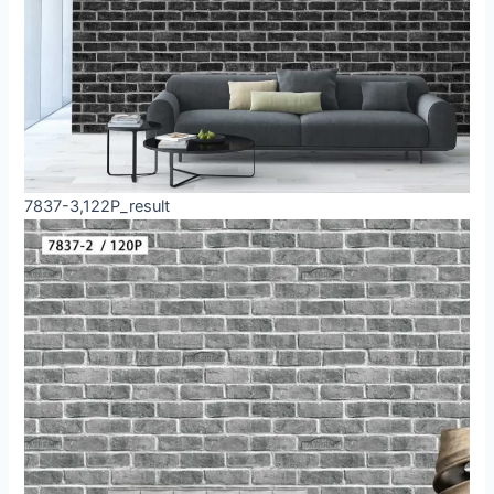
7837-3,122P_result