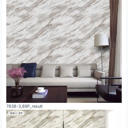
7838-3,89P_result