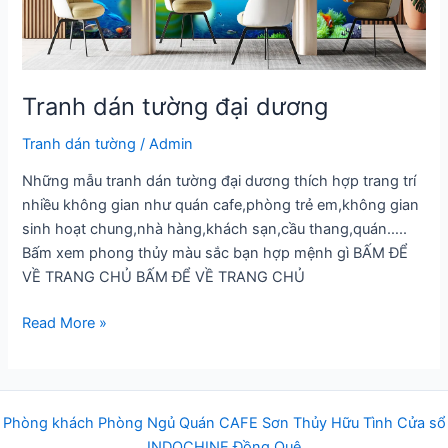
Tranh dán tường đại dương
Tranh dán tường
/
Admin
Những mẫu tranh dán tường đại dương thích hợp trang trí
nhiều không gian như quán cafe,phòng trẻ em,không gian
sinh hoạt chung,nhà hàng,khách sạn,cầu thang,quán…..
Bấm xem phong thủy màu sắc bạn hợp mệnh gì BẤM ĐỂ
VỀ TRANG CHỦ BẤM ĐỂ VỀ TRANG CHỦ
Tranh
Read More »
dán
tường
đại
dương
Phòng khách
Phòng Ngủ
Q
uán
CAFE
Sơn Thủy Hữu Tình
Cửa sổ
INDOCHINE
Đồng Quê