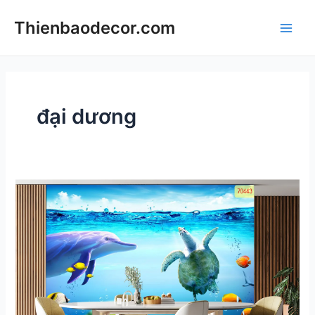
Skip
Thienbaodecor.com
to
Main
content
Men
đại dương