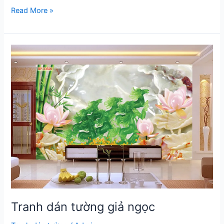
Tranh
Read More »
dán
tường
INDOCHINE
mới
2024
phần
2
Tranh dán tường giả ngọc