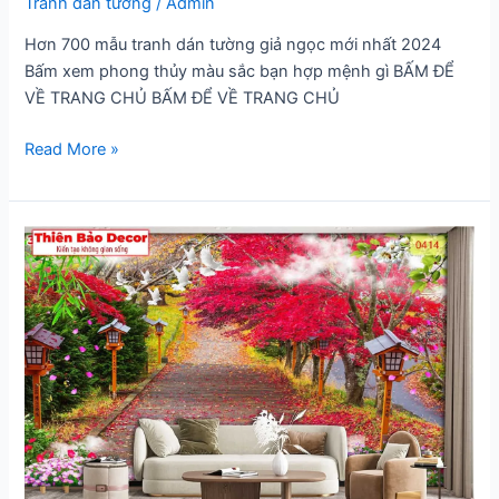
Tranh dán tường
/
Admin
Hơn 700 mẫu tranh dán tường giả ngọc mới nhất 2024
Bấm xem phong thủy màu sắc bạn hợp mệnh gì BẤM ĐỂ
VỀ TRANG CHỦ BẤM ĐỂ VỀ TRANG CHỦ
Tranh
Read More »
dán
tường
giả
ngọc