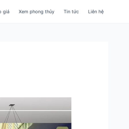
o giá
Xem phong thủy
Tin tức
Liên hệ