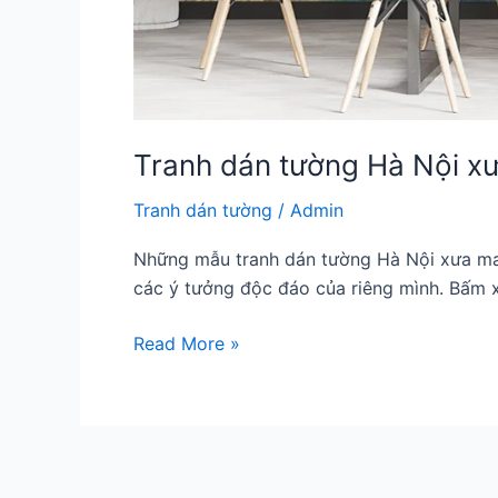
Tranh dán tường Hà Nội x
Tranh dán tường
/
Admin
Những mẫu tranh dán tường Hà Nội xưa man
các ý tưởng độc đáo của riêng mình. B
Tranh
Read More »
dán
tường
Hà
Nội
xưa