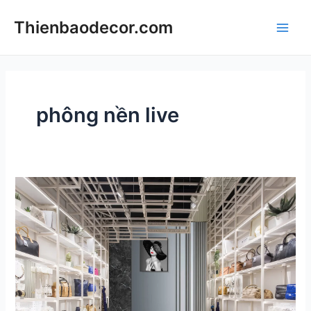
Skip
Thienbaodecor.com
to
Main
content
Men
phông nền live