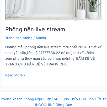
Phông nền live stream
Tranh dán tường
/
Admin
Những mẫu phông nền live stream mới nhất 2024. Thiết kế
theo yêu cầu,liên hệ 077777.36.22 để được tư vấn Bấm
xem phong thủy màu sắc bạn hợp mệnh gì BẤM ĐỂ VỀ
TRANG CHỦ BẤM ĐỂ VỀ TRANG CHỦ
Phông
Read More »
nền
live
stream
Phòng khách
Phòng Ngủ
Q
uán
CAFE
Sơn Thủy Hữu Tình
Cửa sổ
INDOCHINE
Đồng Quê