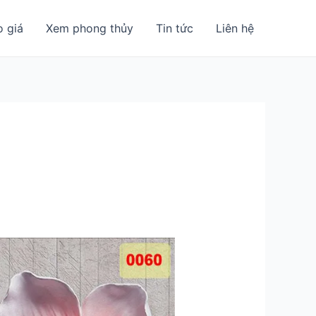
o giá
Xem phong thủy
Tin tức
Liên hệ