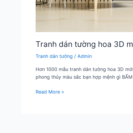
Tranh dán tường hoa 3D m
Tranh dán tường
/
Admin
Hơn 1000 mẫu tranh dán tường hoa 3D mới 
phong thủy màu sắc bạn hợp mệnh gì B
Tranh
Read More »
dán
tường
hoa
3D
mới