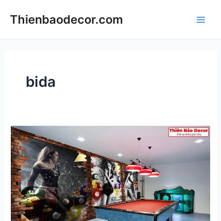
Skip
Thienbaodecor.com
to
Main
content
Men
bida