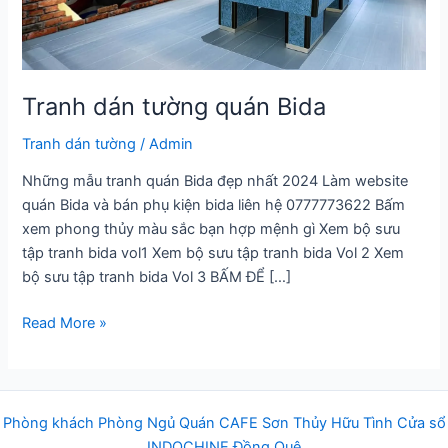
Tranh dán tường quán Bida
Tranh dán tường
/
Admin
Những mẫu tranh quán Bida đẹp nhất 2024 Làm website
quán Bida và bán phụ kiện bida liên hệ 0777773622 Bấm
xem phong thủy màu sắc bạn hợp mệnh gì Xem bộ sưu
tập tranh bida vol1 Xem bộ sưu tập tranh bida Vol 2 Xem
bộ sưu tập tranh bida Vol 3 BẤM ĐỂ […]
Tranh
Read More »
dán
tường
quán
Bida
Phòng khách
Phòng Ngủ
Q
uán
CAFE
Sơn Thủy Hữu Tình
Cửa sổ
INDOCHINE
Đồng Quê