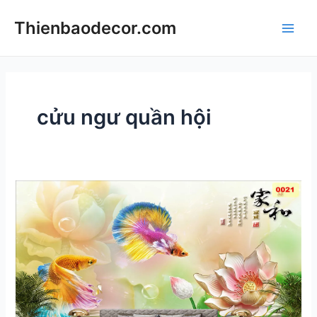
Skip
Thienbaodecor.com
to
Main
content
Men
cửu ngư quần hội