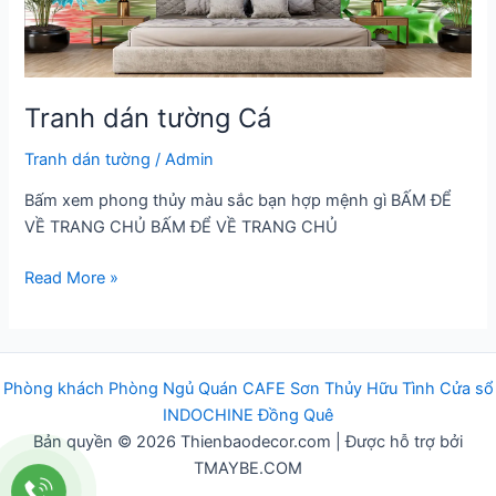
Tranh dán tường Cá
Tranh dán tường
/
Admin
Bấm xem phong thủy màu sắc bạn hợp mệnh gì BẤM ĐỂ
VỀ TRANG CHỦ BẤM ĐỂ VỀ TRANG CHỦ
Tranh
Read More »
dán
tường
Cá
Phòng khách
Phòng Ngủ
Q
uán
CAFE
Sơn Thủy Hữu Tình
Cửa sổ
INDOCHINE
Đồng Quê
Bản quyền © 2026 Thienbaodecor.com | Được hỗ trợ bởi
TMAYBE.COM