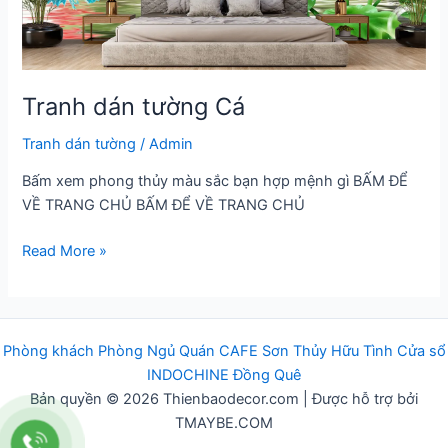
Tranh dán tường Cá
Tranh dán tường
/
Admin
Bấm xem phong thủy màu sắc bạn hợp mệnh gì BẤM ĐỂ
VỀ TRANG CHỦ BẤM ĐỂ VỀ TRANG CHỦ
Tranh
Read More »
dán
tường
Cá
Phòng khách
Phòng Ngủ
Q
uán
CAFE
Sơn Thủy Hữu Tình
Cửa sổ
INDOCHINE
Đồng Quê
Bản quyền © 2026 Thienbaodecor.com | Được hỗ trợ bởi
TMAYBE.COM