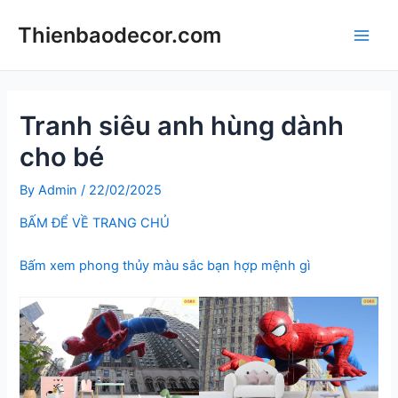
Skip
Thienbaodecor.com
to
Main
content
Men
Tranh siêu anh hùng dành
cho bé
By
Admin
/
22/02/2025
BẤM ĐỂ VỀ TRANG CHỦ
Bấm xem phong thủy màu sắc bạn hợp mệnh gì