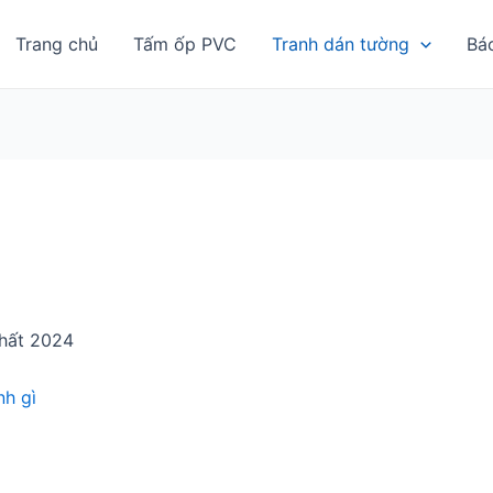
Trang chủ
Tấm ốp PVC
Tranh dán tường
Bá
hất 2024
h gì