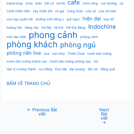
cafe
babershop
bida
biển
bãi cỏ
bờ hồ
chim công
con đường
cá
Cánh thiên thần
cây nhiệt đới
cô gái
Công Giáo
cửa sổ
cửa sổ triện
hiện đại
cửu ngư quần hội
dưỡng sinh đông y
giả ngọc
hoa 3D
Indochine
hoàng hôn
hàng cây
Hà Nội
hồ bơi
Hổ-Đại Bàng
phong cảnh
mới cập nhật
phòng cảnh
phòng khách
phòng ngủ
phông nền live
spa
sơn thủy
Thiên Chúa
tranh dán tường
tranh dán tường khách sạn
tranh dán tường phòng ngủ
tóc
Vạn lý trường thành
vợ chồng
Đức Mẹ
đại dương
đồi núi
đồng quê
BẤM VỀ TRANG CHỦ
←
Previous Bài
Next
Post
viết
Bài
navigation
viết
→