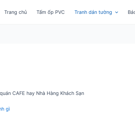
Trang chủ
Tấm ốp PVC
Tranh dán tường
Bá
ợp quán CAFE hay Nhà Hàng Khách Sạn
h gì