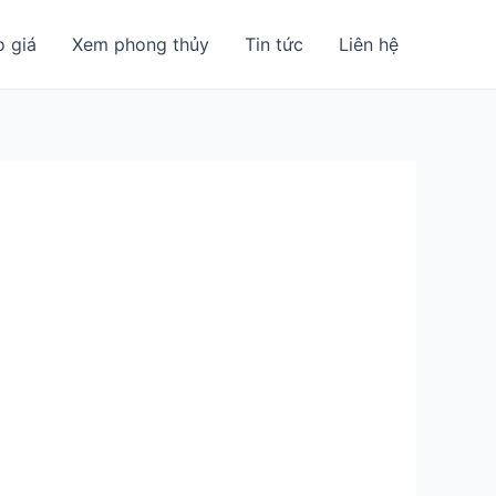
o giá
Xem phong thủy
Tin tức
Liên hệ