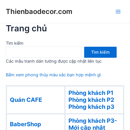
Skip
Thienbaodecor.com
to
Main
content
Trang chủ
Men
Tìm kiếm
Tìm kiếm
Các mẫu tranh dán tường được cập nhật liên tục
Bấm xem phong thủy màu sắc bạn hợp mệnh gì
Phòng khách P1
Quán CAFE
Phòng khách
P2
Phòng khách p3
Phòng khách P3-
BaberShop
Mới cập nhật