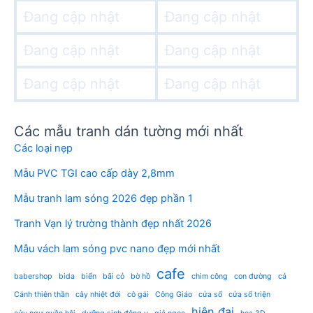
Đang cập nhật
Đang cập nhật
Đang cập nhật
Đang cập nhật
Đang cập nhật
Đang cập nhật
Các mẫu tranh dán tường mới nhất
Các loại nẹp
Mẫu PVC TGI cao cấp dày 2,8mm
Mẫu tranh lam sóng 2026 đẹp phần 1
Tranh Vạn lý trường thành đẹp nhất 2026
Mẫu vách lam sóng pvc nano đẹp mới nhất
cafe
babershop
bida
biển
bãi cỏ
bờ hồ
chim công
con đường
cá
Cánh thiên thần
cây nhiệt đới
cô gái
Công Giáo
cửa sổ
cửa sổ triện
hiện đại