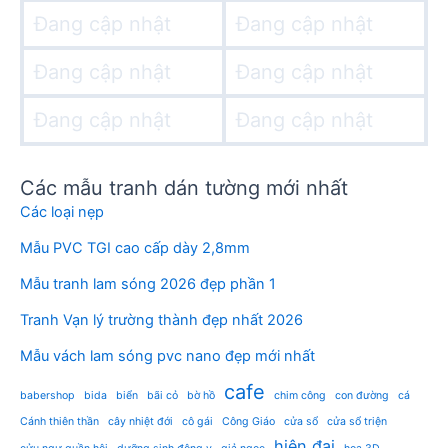
Đang cập nhật
Đang cập nhật
Đang cập nhật
Đang cập nhật
Đang cập nhật
Đang cập nhật
Các mẫu tranh dán tường mới nhất
Các loại nẹp
Mẫu PVC TGI cao cấp dày 2,8mm
Mẫu tranh lam sóng 2026 đẹp phần 1
Tranh Vạn lý trường thành đẹp nhất 2026
Mẫu vách lam sóng pvc nano đẹp mới nhất
cafe
babershop
bida
biển
bãi cỏ
bờ hồ
chim công
con đường
cá
Cánh thiên thần
cây nhiệt đới
cô gái
Công Giáo
cửa sổ
cửa sổ triện
hiện đại