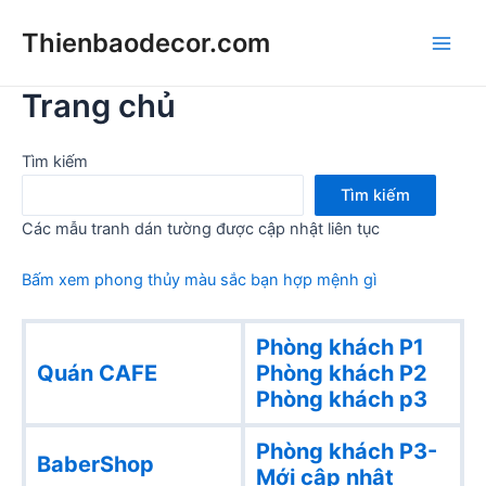
Skip
Thienbaodecor.com
to
Main
content
Trang chủ
Men
Tìm kiếm
Tìm kiếm
Các mẫu tranh dán tường được cập nhật liên tục
Bấm xem phong thủy màu sắc bạn hợp mệnh gì
Phòng khách P1
Quán CAFE
Phòng khách
P2
Phòng khách p3
Phòng khách P3-
BaberShop
Mới cập nhật