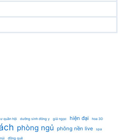
hiện đại
ư quần hội
dưỡng sinh đông y
giả ngọc
hoa 3D
ách
phòng ngủ
phông nền live
spa
 núi
đồng quê