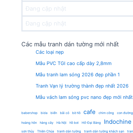
Đang cập nhật
Đang cập nhật
Các mẫu tranh dán tường mới nhất
Các loại nẹp
Mẫu PVC TGI cao cấp dày 2,8mm
Mẫu tranh lam sóng 2026 đẹp phần 1
Tranh Vạn lý trường thành đẹp nhất 2026
Mẫu vách lam sóng pvc nano đẹp mới nhất
cafe
babershop
bida
biển
bãi cỏ
bờ hồ
chim công
con đường
Indochine
hoàng hôn
hàng cây
Hà Nội
hồ bơi
Hổ-Đại Bàng
sơn thủy
Thiên Chúa
tranh dán tường
tranh dán tường khách sạn
tra