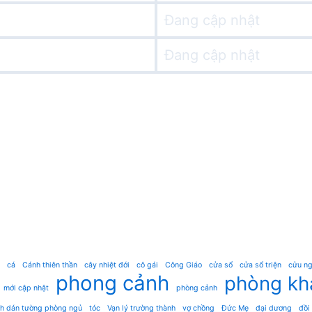
Đang cập nhật
Đang cập nhật
cá
Cánh thiên thần
cây nhiệt đới
cô gái
Công Giáo
cửa sổ
cửa sổ triện
cửu ng
phong cảnh
phòng kh
mới cập nhật
phòng cảnh
nh dán tường phòng ngủ
tóc
Vạn lý trường thành
vợ chồng
Đức Mẹ
đại dương
đồi