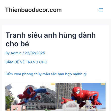
Skip
Thienbaodecor.com
to
Main
content
Men
Tranh siêu anh hùng dành
cho bé
By
Admin
/
22/02/2025
BẤM ĐỂ VỀ TRANG CHỦ
Bấm xem phong thủy màu sắc bạn hợp mệnh gì