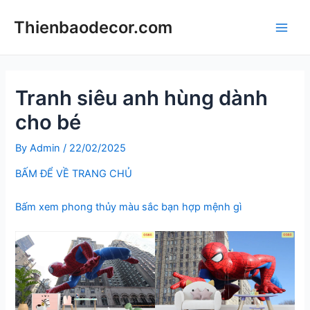
Skip
Thienbaodecor.com
to
Main
content
Men
Tranh siêu anh hùng dành
cho bé
By
Admin
/
22/02/2025
BẤM ĐỂ VỀ TRANG CHỦ
Bấm xem phong thủy màu sắc bạn hợp mệnh gì