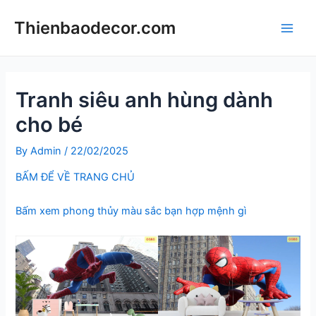
Skip
Thienbaodecor.com
to
Main
content
Men
Tranh siêu anh hùng dành
cho bé
By
Admin
/
22/02/2025
BẤM ĐỂ VỀ TRANG CHỦ
Bấm xem phong thủy màu sắc bạn hợp mệnh gì