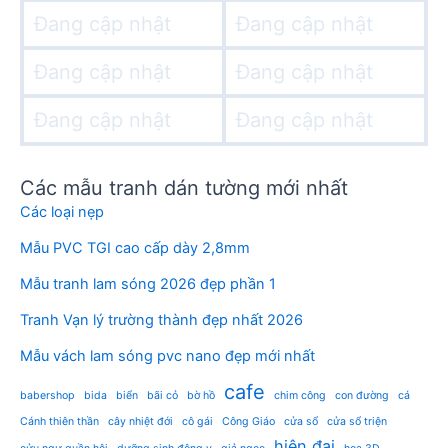
Đang cập nhật
Đang cập nhật
Đang cập nhật
Đang cập nhật
Đang cập nhật
Đang cập nhật
Các mẫu tranh dán tường mới nhất
Các loại nẹp
Mẫu PVC TGI cao cấp dày 2,8mm
Mẫu tranh lam sóng 2026 đẹp phần 1
Tranh Vạn lý trường thành đẹp nhất 2026
Mẫu vách lam sóng pvc nano đẹp mới nhất
cafe
babershop
bida
biển
bãi cỏ
bờ hồ
chim công
con đường
cá
Cánh thiên thần
cây nhiệt đới
cô gái
Công Giáo
cửa sổ
cửa sổ triện
hiện đại