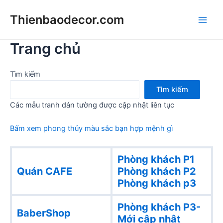
Skip
Thienbaodecor.com
to
Main
content
Trang chủ
Men
Tìm kiếm
Tìm kiếm
Các mẫu tranh dán tường được cập nhật liên tục
Bấm xem phong thủy màu sắc bạn hợp mệnh gì
Phòng khách P1
Quán CAFE
Phòng khách
P2
Phòng khách p3
Phòng khách P3-
BaberShop
Mới cập nhật