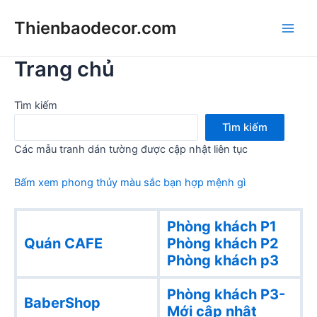
Skip
Thienbaodecor.com
to
Main
content
Trang chủ
Men
Tìm kiếm
Tìm kiếm
Các mẫu tranh dán tường được cập nhật liên tục
Bấm xem phong thủy màu sắc bạn hợp mệnh gì
Phòng khách P1
Quán CAFE
Phòng khách
P2
Phòng khách p3
Phòng khách P3-
BaberShop
Mới cập nhật