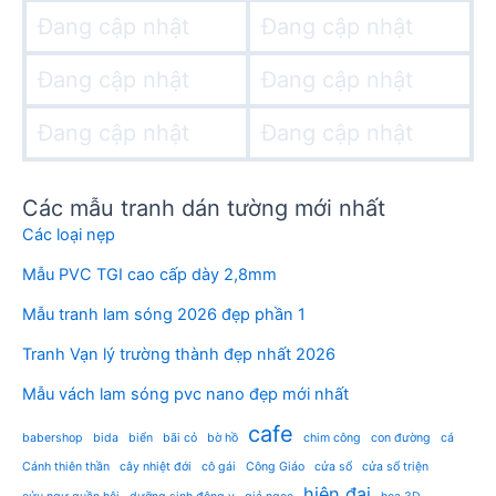
Đang cập nhật
Đang cập nhật
Đang cập nhật
Đang cập nhật
Đang cập nhật
Đang cập nhật
Các mẫu tranh dán tường mới nhất
Các loại nẹp
Mẫu PVC TGI cao cấp dày 2,8mm
Mẫu tranh lam sóng 2026 đẹp phần 1
Tranh Vạn lý trường thành đẹp nhất 2026
Mẫu vách lam sóng pvc nano đẹp mới nhất
cafe
babershop
bida
biển
bãi cỏ
bờ hồ
chim công
con đường
cá
Cánh thiên thần
cây nhiệt đới
cô gái
Công Giáo
cửa sổ
cửa sổ triện
hiện đại