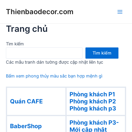
Skip
Thienbaodecor.com
to
Main
content
Trang chủ
Men
Tìm kiếm
Tìm kiếm
Các mẫu tranh dán tường được cập nhật liên tục
Bấm xem phong thủy màu sắc bạn hợp mệnh gì
Phòng khách P1
Quán CAFE
Phòng khách
P2
Phòng khách p3
Phòng khách P3-
BaberShop
Mới cập nhật