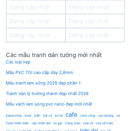
Đang cập nhật
Đang cập nhật
Đang cập nhật
Đang cập nhật
Đang cập nhật
Đang cập nhật
Các mẫu tranh dán tường mới nhất
Các loại nẹp
Mẫu PVC TGI cao cấp dày 2,8mm
Mẫu tranh lam sóng 2026 đẹp phần 1
Tranh Vạn lý trường thành đẹp nhất 2026
Mẫu vách lam sóng pvc nano đẹp mới nhất
cafe
babershop
bida
biển
bãi cỏ
bờ hồ
chim công
con đường
cá
Cánh thiên thần
cây nhiệt đới
cô gái
Công Giáo
cửa sổ
cửa sổ triện
hiện đại