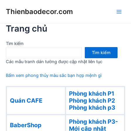
Skip
Thienbaodecor.com
to
Main
content
Trang chủ
Men
Tìm kiếm
Tìm kiếm
Các mẫu tranh dán tường được cập nhật liên tục
Bấm xem phong thủy màu sắc bạn hợp mệnh gì
Phòng khách P1
Quán CAFE
Phòng khách
P2
Phòng khách p3
Phòng khách P3-
BaberShop
Mới cập nhật