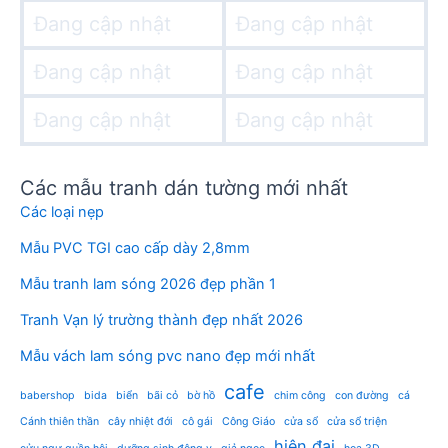
Đang cập nhật
Đang cập nhật
Đang cập nhật
Đang cập nhật
Đang cập nhật
Đang cập nhật
Các mẫu tranh dán tường mới nhất
Các loại nẹp
Mẫu PVC TGI cao cấp dày 2,8mm
Mẫu tranh lam sóng 2026 đẹp phần 1
Tranh Vạn lý trường thành đẹp nhất 2026
Mẫu vách lam sóng pvc nano đẹp mới nhất
cafe
babershop
bida
biển
bãi cỏ
bờ hồ
chim công
con đường
cá
Cánh thiên thần
cây nhiệt đới
cô gái
Công Giáo
cửa sổ
cửa sổ triện
hiện đại