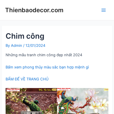
Skip
Thienbaodecor.com
to
Main
content
Men
Chim công
By
Admin
/
12/01/2024
Những mẫu tranh chim công đẹp nhất 2024
Bấm xem phong thủy màu sắc bạn hợp mệnh gì
BẤM ĐỂ VỀ TRANG CHỦ