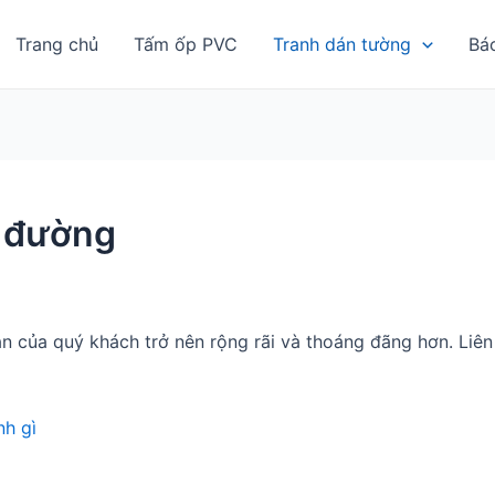
Trang chủ
Tấm ốp PVC
Tranh dán tường
Bá
n đường
n của quý khách trở nên rộng rãi và thoáng đãng hơn. Li
h gì