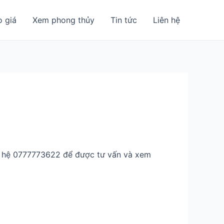
o giá
Xem phong thủy
Tin tức
Liên hệ
ên hệ 0777773622 để được tư vấn và xem