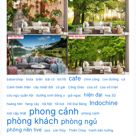
cafe
babershop
bida
biển
bãi cỏ
bờ hồ
chim công
con đường
cá
Cánh thiên thần
cây nhiệt đới
cô gái
Công Giáo
cửa sổ
cửa sổ triện
hiện đại
cửu ngư quần hội
dưỡng sinh đông y
giả ngọc
hoa 3D
Indochine
hoàng hôn
hàng cây
Hà Nội
hồ bơi
Hổ-Đại Bàng
phong cảnh
mới cập nhật
phòng cảnh
phòng khách
phòng ngủ
phông nền live
spa
sơn thủy
Thiên Chúa
tranh dán tường