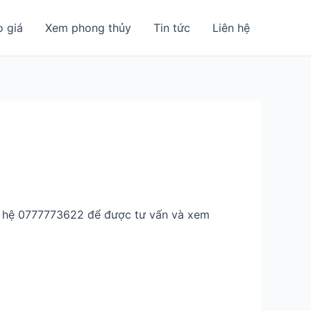
o giá
Xem phong thủy
Tin tức
Liên hệ
ên hệ 0777773622 để được tư vấn và xem