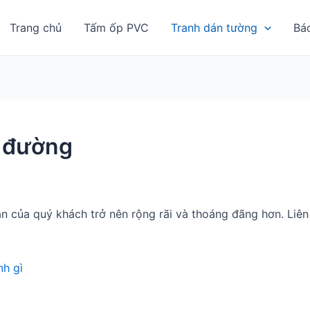
Trang chủ
Tấm ốp PVC
Tranh dán tường
Bá
n đường
n của quý khách trở nên rộng rãi và thoáng đãng hơn. Li
h gì