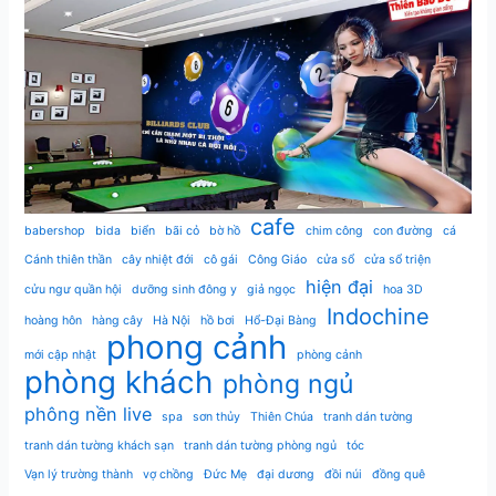
cafe
babershop
bida
biển
bãi cỏ
bờ hồ
chim công
con đường
cá
Cánh thiên thần
cây nhiệt đới
cô gái
Công Giáo
cửa sổ
cửa sổ triện
hiện đại
cửu ngư quần hội
dưỡng sinh đông y
giả ngọc
hoa 3D
Indochine
hoàng hôn
hàng cây
Hà Nội
hồ bơi
Hổ-Đại Bàng
phong cảnh
mới cập nhật
phòng cảnh
phòng khách
phòng ngủ
phông nền live
spa
sơn thủy
Thiên Chúa
tranh dán tường
tranh dán tường khách sạn
tranh dán tường phòng ngủ
tóc
Vạn lý trường thành
vợ chồng
Đức Mẹ
đại dương
đồi núi
đồng quê