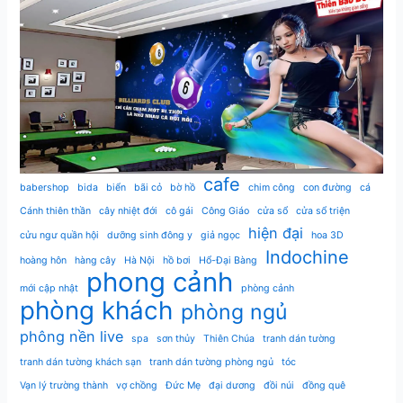
cafe
babershop
bida
biển
bãi cỏ
bờ hồ
chim công
con đường
cá
Cánh thiên thần
cây nhiệt đới
cô gái
Công Giáo
cửa sổ
cửa sổ triện
hiện đại
cửu ngư quần hội
dưỡng sinh đông y
giả ngọc
hoa 3D
Indochine
hoàng hôn
hàng cây
Hà Nội
hồ bơi
Hổ-Đại Bàng
phong cảnh
mới cập nhật
phòng cảnh
phòng khách
phòng ngủ
phông nền live
spa
sơn thủy
Thiên Chúa
tranh dán tường
tranh dán tường khách sạn
tranh dán tường phòng ngủ
tóc
Vạn lý trường thành
vợ chồng
Đức Mẹ
đại dương
đồi núi
đồng quê