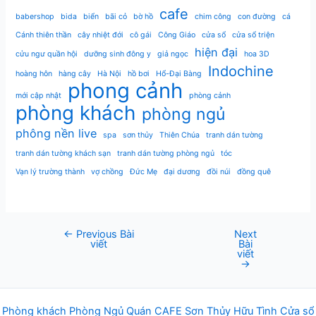
cafe
babershop
bida
biển
bãi cỏ
bờ hồ
chim công
con đường
cá
Cánh thiên thần
cây nhiệt đới
cô gái
Công Giáo
cửa sổ
cửa sổ triện
hiện đại
cửu ngư quần hội
dưỡng sinh đông y
giả ngọc
hoa 3D
Indochine
hoàng hôn
hàng cây
Hà Nội
hồ bơi
Hổ-Đại Bàng
phong cảnh
mới cập nhật
phòng cảnh
phòng khách
phòng ngủ
phông nền live
spa
sơn thủy
Thiên Chúa
tranh dán tường
tranh dán tường khách sạn
tranh dán tường phòng ngủ
tóc
Vạn lý trường thành
vợ chồng
Đức Mẹ
đại dương
đồi núi
đồng quê
←
Previous Bài
Next
Post
viết
Bài
navigation
viết
→
Phòng khách
Phòng Ngủ
Q
uán
CAFE
Sơn Thủy Hữu Tình
Cửa sổ