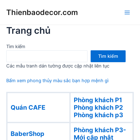
Skip
Thienbaodecor.com
to
Main
content
Trang chủ
Men
Tìm kiếm
Tìm kiếm
Các mẫu tranh dán tường được cập nhật liên tục
Bấm xem phong thủy màu sắc bạn hợp mệnh gì
Phòng khách P1
Quán CAFE
Phòng khách
P2
Phòng khách p3
Phòng khách P3-
BaberShop
Mới cập nhật