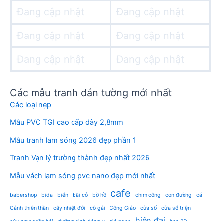
Đang cập nhật
Đang cập nhật
Đang cập nhật
Đang cập nhật
Đang cập nhật
Đang cập nhật
Các mẫu tranh dán tường mới nhất
Các loại nẹp
Mẫu PVC TGI cao cấp dày 2,8mm
Mẫu tranh lam sóng 2026 đẹp phần 1
Tranh Vạn lý trường thành đẹp nhất 2026
Mẫu vách lam sóng pvc nano đẹp mới nhất
cafe
babershop
bida
biển
bãi cỏ
bờ hồ
chim công
con đường
cá
Cánh thiên thần
cây nhiệt đới
cô gái
Công Giáo
cửa sổ
cửa sổ triện
hiện đại