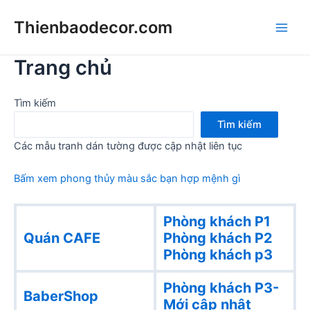
Skip
Thienbaodecor.com
to
Main
content
Trang chủ
Men
Tìm kiếm
Tìm kiếm
Các mẫu tranh dán tường được cập nhật liên tục
Bấm xem phong thủy màu sắc bạn hợp mệnh gì
Phòng khách P1
Quán CAFE
Phòng khách
P2
Phòng khách p3
Phòng khách P3-
BaberShop
Mới cập nhật