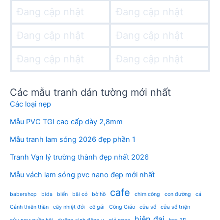
Đang cập nhật
Đang cập nhật
Đang cập nhật
Đang cập nhật
Đang cập nhật
Đang cập nhật
Các mẫu tranh dán tường mới nhất
Các loại nẹp
Mẫu PVC TGI cao cấp dày 2,8mm
Mẫu tranh lam sóng 2026 đẹp phần 1
Tranh Vạn lý trường thành đẹp nhất 2026
Mẫu vách lam sóng pvc nano đẹp mới nhất
cafe
babershop
bida
biển
bãi cỏ
bờ hồ
chim công
con đường
cá
Cánh thiên thần
cây nhiệt đới
cô gái
Công Giáo
cửa sổ
cửa sổ triện
hiện đại