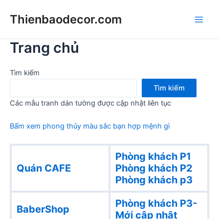
Skip
Thienbaodecor.com
to
Main
content
Trang chủ
Men
Tìm kiếm
Tìm kiếm
Các mẫu tranh dán tường được cập nhật liên tục
Bấm xem phong thủy màu sắc bạn hợp mệnh gì
Phòng khách P1
Quán CAFE
Phòng khách
P2
Phòng khách p3
Phòng khách P3-
BaberShop
Mới cập nhật