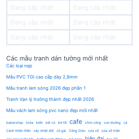
Đang cập nhật
Đang cập nhật
Đang cập nhật
Đang cập nhật
Đang cập nhật
Đang cập nhật
Các mẫu tranh dán tường mới nhất
Các loại nẹp
Mẫu PVC TGI cao cấp dày 2,8mm
Mẫu tranh lam sóng 2026 đẹp phần 1
Tranh Vạn lý trường thành đẹp nhất 2026
Mẫu vách lam sóng pvc nano đẹp mới nhất
cafe
babershop
bida
biển
bãi cỏ
bờ hồ
chim công
con đường
cá
Cánh thiên thần
cây nhiệt đới
cô gái
Công Giáo
cửa sổ
cửa sổ triện
hiện đại