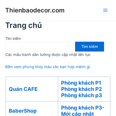
Skip
Thienbaodecor.com
to
Main
content
Trang chủ
Men
Tìm kiếm
Tìm kiếm
Các mẫu tranh dán tường được cập nhật liên tục
Bấm xem phong thủy màu sắc bạn hợp mệnh gì
Phòng khách P1
Quán CAFE
Phòng khách
P2
Phòng khách p3
Phòng khách P3-
BaberShop
Mới cập nhật