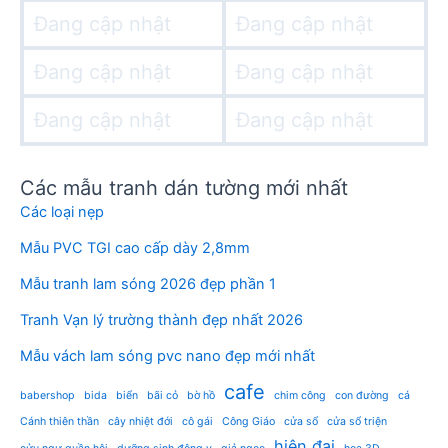
Đang cập nhật
Đang cập nhật
Đang cập nhật
Đang cập nhật
Đang cập nhật
Đang cập nhật
Các mẫu tranh dán tường mới nhất
Các loại nẹp
Mẫu PVC TGI cao cấp dày 2,8mm
Mẫu tranh lam sóng 2026 đẹp phần 1
Tranh Vạn lý trường thành đẹp nhất 2026
Mẫu vách lam sóng pvc nano đẹp mới nhất
cafe
babershop
bida
biển
bãi cỏ
bờ hồ
chim công
con đường
cá
Cánh thiên thần
cây nhiệt đới
cô gái
Công Giáo
cửa sổ
cửa sổ triện
hiện đại